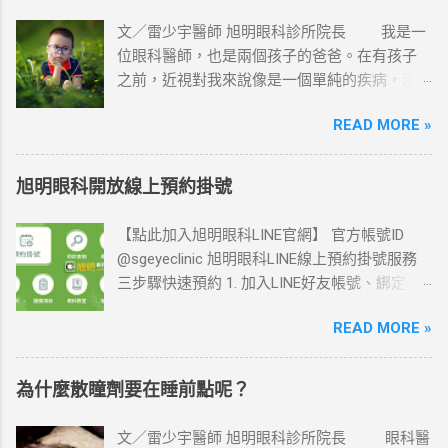
或臨時公告調整，出發前建議先查看最新公告或即時看診進
文／雷少宇醫師 旭明眼科診所院長 我是一
度。 時段 一 二 三 四 五 六 上午 08:45–12:00 休 休 休 休 休 ✓
位眼科醫師，也是兩個孩子的爸爸。在有孩子
下午 14:30–17:25 ✓ ✓ ✓ ✓ ✓ 13:45 ✓ 17:00 晚診 17:30–20:30 ✓
之前，近視對我來說像是一個單純的疾病，沒
✓ ✓ ✓ ✓ 休 ＊平日 17:30 起開放晚診現場掛號與檢查＊ 週六下
有甚麼特別的感覺。一位小朋友來到診間說要
午門診為 13:45–17:00 · 週日休診
READ MORE »
交學校視力回條，驗了度數之後，如果是近
視，就開始教科書式的說明：「要少看電視、
多出去戶外運動」，接著再開立散瞳劑，而家
旭明眼科開放線上預約掛號
長跟小朋友就像得到了標準答案，心滿意足的
回家了。 本文來自 雷少宇醫師的眼科診療室
【點此加入旭明眼科LINE官網】 官方帳號ID
http://eyedoclei.blogspot.com/
@sgeyeclinic 旭明眼科LINE線上預約掛號服務
三步驟快速預約 1. 加入LINE好友帳號、綁定手
機號碼 (如註冊時顯示錯誤訊息，請更新LINE與
READ MORE »
手機系統至最新版本！) 2. 設定基本資料：姓名
／身分證字號／生日 【也可以幫家人預約喔】
3. 開始線上預約！預約後可查詢／取消約診資
為什麼散瞳劑要在睡前點呢？
訊 LINE官網提供預約掛號、約診查詢，看診進
度等便利用途， 以及豐富眼科醫療衛教知識，
文／雷少宇醫師 旭明眼科診所院長 眼科醫