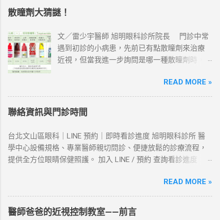
散瞳劑大猜謎！
文／雷少宇醫師 旭明眼科診所院長 門診中常
遇到初診的小病患，先前已有點散瞳劑來治療
近視，但當我進一步詢問是哪一種散瞳劑時，
得到的回答通常都是：「紅色蓋子的」、「黃
READ MORE »
色身體的」……，於是醫師只好發揮福爾摩斯的
精神，秀出多位「嫌疑犯」的照片，請小朋友
指認。
聯絡資訊與門診時間
台北文山區眼科｜LINE 預約｜即時看診進度 旭明眼科診所 醫
學中心設備規格、專業醫師親切問診、便捷放鬆的診療流程，
提供全方位眼睛保健照護。 加入 LINE / 預約 查詢看診進度
Google 地圖導航 撥打 02-8663-8683 診所資訊 地址： 台北市
READ MORE »
文山區景興路 203 號 電話： 02-8663-8683 LINE ID：
@sgeyeclinic 掛號提醒 初診患者不可預約，需當診現場掛號。
複診患者可透過 LINE 預約隔日起 90 天內門診。 角膜塑型片諮
醫師爸爸的近視控制教室——前言
詢試戴請預先來電安排。 門診時間 門診時段可能因連假、颱風