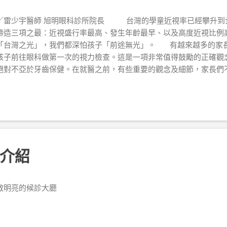
／雷少宇醫師 旭明眼科診所院長 台灣的學童近視率已經攀升到
締造三項之最：近視盛行率最高、發生年齡最早、以及高度近視比例
「台灣之光」，我們都深怕孩子「前途無光」。 有越來越多的家
孩子前往眼科做第一次的視力檢查。這是一項非常值得鼓勵的正確觀
絕對不亞於牙齒保健。在就醫之前，有些重要的觀念及細節，家長們
子做好準備，讓寶貝的「眼科初體驗」更加順暢。
介紹
敞明亮的候診大廳