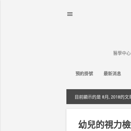
醫學中心
預約掛號
最新消息
目前顯示的是 8月, 2018的文
發
表
文
幼兒的視力檢
章