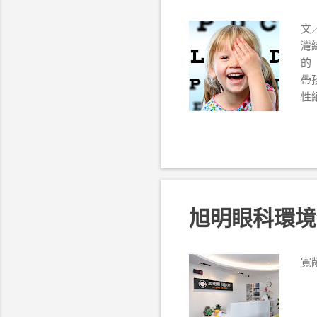
文
灣
的
帶
性
孩
旭明眼科環境
寬